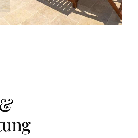
 &
tung