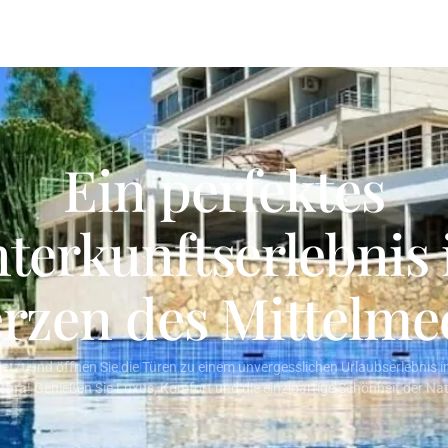
Ein perfektes
terkunftserlebnis
rzen des Mittelme
 jetzt und öffnen Sie die Türen zu einem unvergesslichen Urlaubserlebnis 
tara
! Genießen Sie Luxus, Komfort und die einzigartige Schönheit der Nat