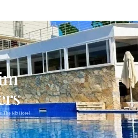
 im
ers
im
The Nix Hotel
ur.