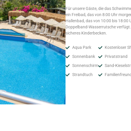
Für unsere Gäste, die das Schwimme
ein Freibad, das von 8:00 Uhr morgen
Hallenbad, das von 10:00 bis 18:00 U
Doppelband-Wasserrutsche verfügt. F
sicheres Kinderbecken.
Aqua Park
Kostenloser S
Sonnenbank
Privatstrand
Sonnenschirm
Sand-Kieselst
Strandtuch
Familienfreund